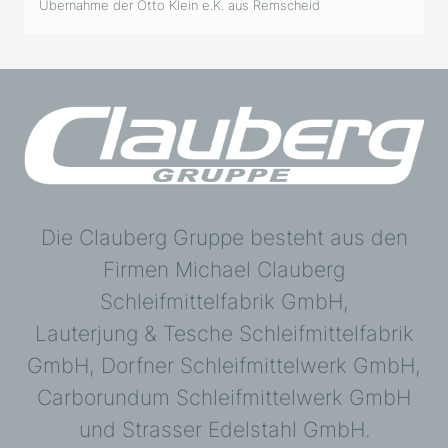
Übernahme der Otto Klein
e.K. aus Remscheid
Die Clauberg Gruppe besteht aus den
Firmen Michael Clauberg
Schleifmittelfabrik GmbH,
Lauterjung & Tesche Schleifmittelfabrik
GmbH, Dorfner Schleifmittelwerk GmbH,
Carborundum Schleifmittelwerk GmbH
und Strasser Edelstahl GmbH.